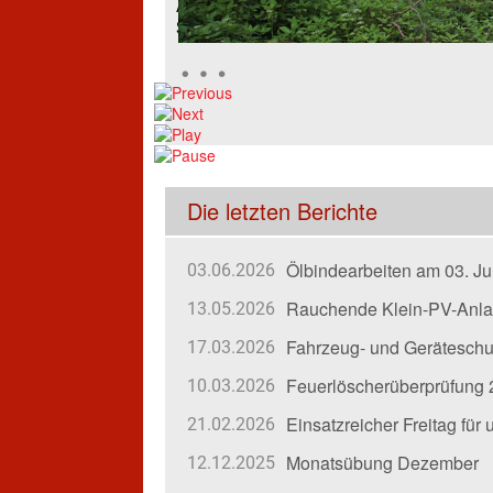
Am 03. Juni wurden wir gemeinsam mit d
Schadstoffeinsatz alarmiert.
Die letzten Berichte
Ölbindearbeiten am 03. Ju
03.06.2026
Rauchende Klein-PV-Anlag
13.05.2026
Fahrzeug- und Gerätesch
17.03.2026
Feuerlöscherüberprüfung
10.03.2026
Einsatzreicher Freitag fü
21.02.2026
Monatsübung Dezember
12.12.2025