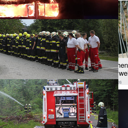
Rauchend
Feuerweh
13.05.2026
i