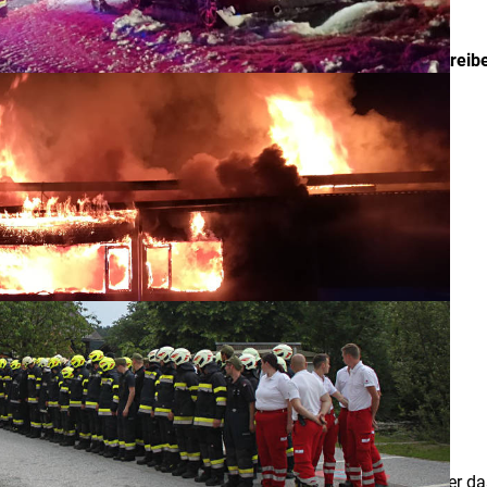
27.01.2022
dem Unternehmen betrieben. Alle Rechte liegen beim Betreibe
orf
n
SER web-design
ge sind urheberrechtlich geschützt. Wir gewähren Ihnen aber das