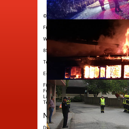
© 2022 – Diese Webseite wird von folgen
Freiwillige Feuerwehr Wernersdorf
Wernersdorf 54
8551 Wies
Telefon: 06803241593
E-Mail:
ffwernersdorf@hotmail.com
Für den Inhalt verantwortlich: FF Wernersd
Fotos: FF Wernersdorf
Layout der Website:
KREMSER web-desig
Technische Umsetzung der Website:
KREM
Nutzungsrechte:
Die einzelnen hier wieder gegebenen Beiträ