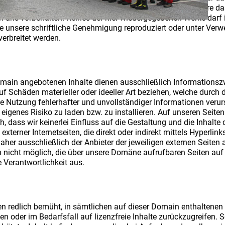
en Gebrauch herzustellen. Alle weiteren Rechte, insbesondere da
en uns vorbehalten. Keines der hier wiedergegebenen Werke darf 
ne unsere schriftliche Genehmigung reproduziert oder unter Ver
 verbreitet werden.
omain angebotenen Inhalte dienen ausschließlich Informations
auf Schäden materieller oder ideeller Art beziehen, welche durch
e Nutzung fehlerhafter und unvollständiger Informationen veru
eigenes Risiko zu laden bzw. zu installieren. Auf unseren Seite
ich, dass wir keinerlei Einfluss auf die Gestaltung und die Inhal
e externer Internetseiten, die direkt oder indirekt mittels Hyperli
her ausschließlich der Anbieter der jeweiligen externen Seiten a
ch nicht möglich, die über unsere Domäne aufrufbaren Seiten auf
e Verantwortlichkeit aus.
 redlich bemüht, in sämtlichen auf dieser Domain enthaltenen I
 oder im Bedarfsfall auf lizenzfreie Inhalte zurückzugreifen. S