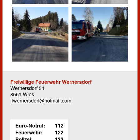
Freiwillige Feuerwehr Wernersdorf
Wernersdorf 54
8551 Wies
ffwernersdorf@hotmail.com
Euro-Notruf:
112
Feuerwehr:
122
Polizei:
133