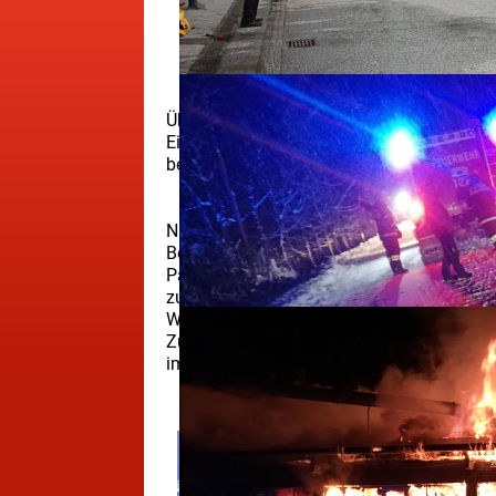
Übungsannahme: Person unter Traktorrei
Ein Traktor ist ins Rollen geraten und ha
befreit werden.
Nach dem Eintreffen an der Einsatzstell
Bereitstellung des Brandschutzes.
Parallel erfolgte die Sicherung des Trakto
zum Einsatz, mit dem das Fahrzeug stabili
Währenddessen kümmerte sich ein Trupp 
Zur Befreiung nutzten wir Hebekissen, die
im Anschluss an den Rettungsdienst zu ü