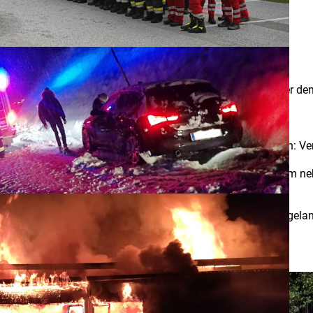
Monatsübung September
17.09.2025
fen eingeklemmt
t eine Person mit dem Hinterrad überrollt. Die Person war unter
e wurde zunächst die Absicherung des Bereichs vorgenommen: V
rs, um ein unkontrolliertes Wegrollen zu verhindern. Dazu kam n
siert werden konnte.
um die Betreuung der eingeklemmten Person.
 unter dem Traktor positioniert wurden. Nach dem Anheben gela
bergeben.