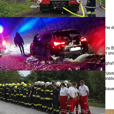
Feuerwehrausflug 2025
24.11.2025
Kameraden sowie für alle freiwilligen Helferinnen und Helfer d
urde heuer ein besonderer Ausflug organisiert.
hstück im perfekten Marktcafé Wildbacher, das uns gleich zu B
dem komfortablen Reisebus des Busunternehmens Masser fort u
 bei der wir einen besonderen Einblick in die Arbeit der Flughaf
machten diesen Programmpunkt zu einem echten Highlight.
 Pirka ein, wo wir ausgezeichnet bewirtet wurden. Danach führt
torische Modelle besichtigen und bekamen interessante Einbli
rzhafte Jause beim Buschenschank Körbisch, vulgo Gartenbauer