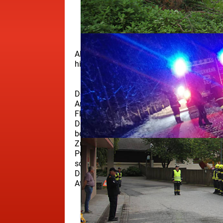
Als Dankeschön für alle Kameradinnen und 
hinweg großartige Leistungen erbringen, w
Der Tag begann mit einem gemütlichen Frü
Anschließend setzten wir die Reise mit 
Flughafen.
Dort erwartete uns eine spannende Führung,
beeindruckenden Fahrzeuge und Abläufe 
Zum Mittagessen kehrten wir beim Zoißl in
Puchmuseum. Dort konnten wir mehrere his
sowie die Entwicklung seiner Fahrzeuge.
Den gelungenen Abschluss bildete eine he
Atmosphäre ausklingen ließen.