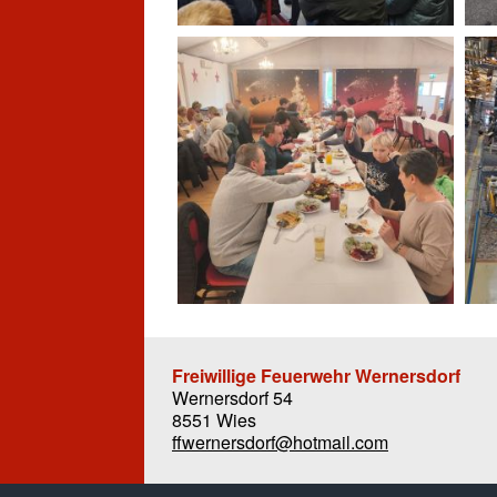
Freiwillige Feuerwehr Wernersdorf
Wernersdorf 54
8551 Wies
ffwernersdorf@hotmail.com