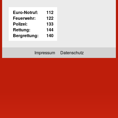
Euro-Notruf:
112
Feuerwehr:
122
Polizei:
133
Rettung:
144
Bergrettung:
140
Impressum
Datenschutz