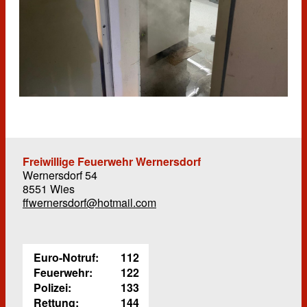
Freiwillige Feuerwehr Wernersdorf
Wernersdorf 54
8551 Wies
ffwernersdorf@hotmail.com
Euro-Notruf:
112
Feuerwehr:
122
Polizei:
133
Rettung:
144